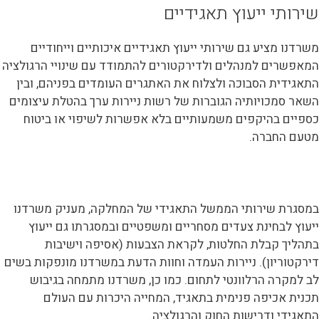
שירותי ייעוץ תאגידיים
משרדנו מציע גם שירותי ייעוץ תאגידיים איכותיים וייחודיים
המאפשרים למנהלים ולדירקטורים להתמודד עם שינויי הרגולציה
התאגידית הסבוכה ולצלוח את האתגרים העומדים בפניהם, ובין
השאר סמכויותיה הגוברות של רשות ניירות ערך בהטלת עיצומים
כספיים בהיקפים משמעותיים בלא אפשרות לשיפוי או ביטוח
מטעם החברה.
במסגרת שירותי הממשל התאגידי של המחלקה, מעניק משרדנו
ייעוץ לבחינת צעדים מסחריים ומשפטיים ובמסגרתו גם ייעוץ
בתהליך קבלת החלטות, לקראת הצבעות (אסיפה וישיבות
דירקטוריון). ניירות העמדה וחוות הדעת במשרדנו מונפקות בשים
לב למקרה הרלוונטי לתחום. כמו כן, משרדנו מתמחה בגיבוש
תכנית אכיפה פנימית בתאגיד, המחייה היכרות עם העולם
התאגידי ודרישות החוק והרגולציה.