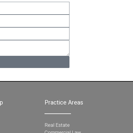
p
Practice Areas
Real Estate
Commercial Law