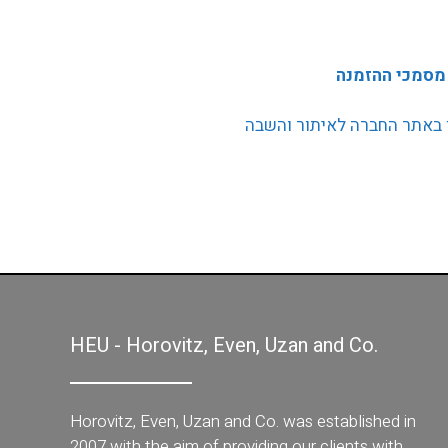
מסמכי ההזמנה
HEU - Horovitz, Even, Uzan and Co.
Horovitz, Even, Uzan and Co. was established in
2007 with the aim of providing our clients with